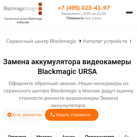
+7 (495) 023-41-97
Ежедневно с 9:00 до 21:00
Позвонить
мне утром
Сервисный центр Blackmagic
в Москве
Сервисный центр Blackmagic
Каталог устройств
Р
Замена аккумулятора видеокамеры
Blackmagic URSA
Оформите обратный звонок. Наши менеджеры из
сервисного центра Blackmagic в Москве дадут оценку
стоимости ремонта видеокамеры Замена
аккумулятора.
Есть запчасти
Узнать стоимость
Гарантия
Модели
Акции
Преимущества
Отзы